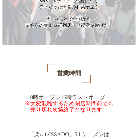
SNS、メディアで話題になり
赤字だった田舎の和菓子屋も
たった1年で全国から
栗好きの集まる行列店へと復活を遂げた。
営業時間
10時オープン16時ラストオーダー
※大変混雑するため閉店時間前でも
売り切れ次第終了となります。
「栗cafeISSADO」5thシーズンは