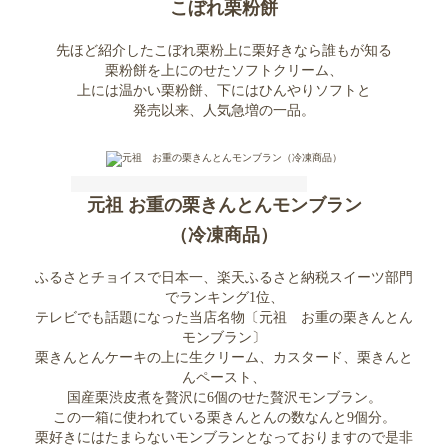
こぼれ栗粉餅
先ほど紹介したこぼれ栗粉上に栗好きなら誰もが知る
栗粉餅を上にのせたソフトクリーム、
上には温かい栗粉餅、下にはひんやりソフトと
発売以来、人気急増の一品。
元祖 お重の栗きんとんモンブラン
（冷凍商品）
ふるさとチョイスで日本一、楽天ふるさと納税スイーツ部門
でランキング1位、
テレビでも話題になった当店名物〔元祖 お重の栗きんとん
モンブラン〕
栗きんとんケーキの上に生クリーム、カスタード、栗きんと
んペースト、
国産栗渋皮煮を贅沢に6個のせた贅沢モンブラン。
この一箱に使われている栗きんとんの数なんと9個分。
栗好きにはたまらないモンブランとなっておりますので是非