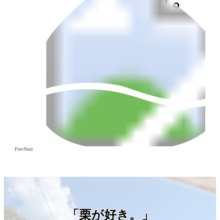
Prev
Next
「栗が好き。」