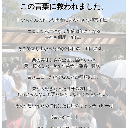
この言葉に救われました。
じいちゃんの作った田舎にある小さな和菓子屋。
コロナで赤字になり創業60年にもなる
会社も倒産寸前に。
そこで立ち上がったのが3代目の「田口温基」。
栗の美味しさを全国に届けたいと
栗に特化したcafeを和菓子店舗隣に併設。
栗メニューだけでなんと20種類以上。
栗が大好きだった自分の気持ち、
もっとみんなにも栗を好きになってもらいたい、
そんな思いを込めて付けたお店のキャッチコピーは
【栗が好き。】